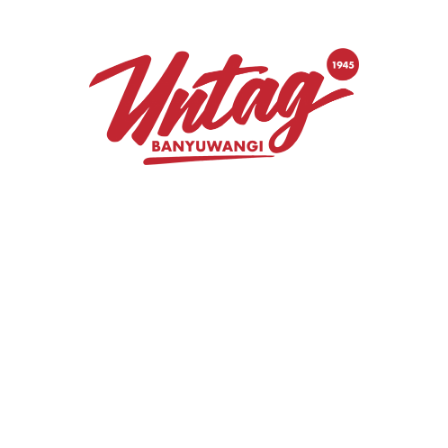
PPK Untag Banyuwangi merupakan salah
satu unit kerja di Untag Banyuwangi yang
menjadi pusat pelatihan bagi mahasiswa
dan alumni Untag Banyuwangi. tujuan
PPK Untag Banyuwangi adalah Membina
dan mempercepat keberhasilan
pengembangan bisnis mahasiswa dan
alumni melalui rangkaian program
permodalan diikuti dukungan kemitraan /
pembinaan elemen bisnis lainnya
sehingga menjadikan usaha tersebut
menjadi perusahaan yang
profitable
,